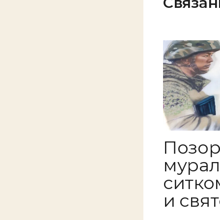
Связан
Позор
мурал
ситко
и свя