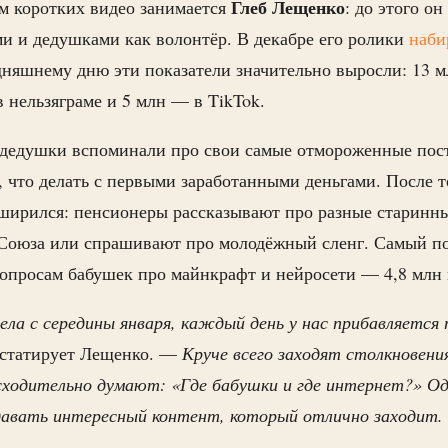
Глеб Лещенко
м коротких видео занимается
: до этого он
и и дедушками как волонтёр. В декабре его ролики
наби
дняшнему дню эти показатели значительно выросли: 13 м
в нельзяграме и 5 млн — в TikTok.
 дедушки вспоминали про свои самые отмороженные пос
 что делать с первыми заработанными деньгами. После то
ширился: пенсионеры рассказывают про разные старинн
 Союза или спрашивают про молодёжный сленг. Самый п
опросам бабушек про майнкрафт и нейросети — 4,8 млн 
ла с середины января, каждый день у нас прибавляется 
статирует Лещенко. —
Круче всего заходят столкновени
сходительно думают: «Где бабушки и где интернет?» Од
давать интересный контент, который отлично заходит.