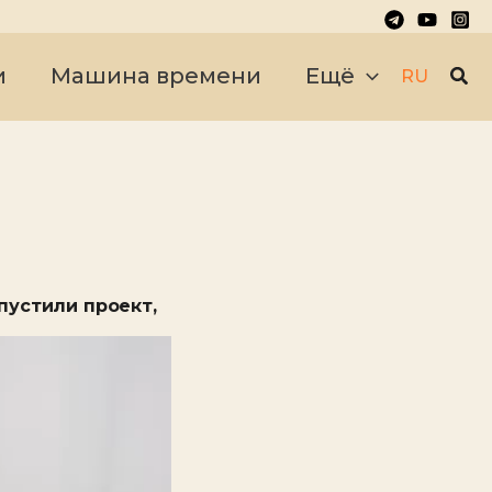
Пои
и
Машина времени
Ещё
RU
пустили проект,