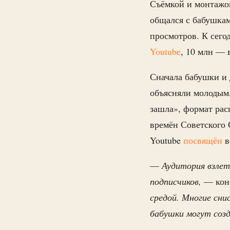
Съёмкой и монтажо
общался с бабушкам
просмотров. К сего
Youtube
, 10 млн — 
Сначала бабушки и
объясняли молодым,
зашла», формат рас
времён Советского
Youtube
посвящён
в
—
Аудитория взлете
подписчиков,
— кон
средой. Многие сни
бабушки могут соз