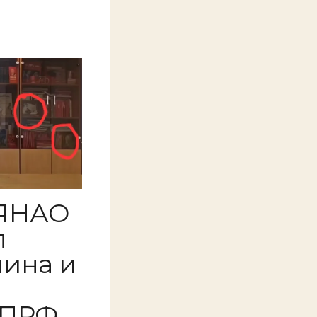
 ЯНАО
л
нина и
КПРФ