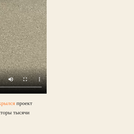
крылся
проект
лторы тысячи