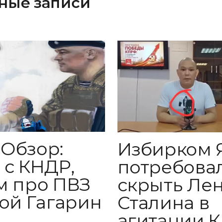
ные записи
Обзор:
Избирком
 с КНДР,
потребова
м про ПВЗ
скрыть Ле
той Гагарин
Сталина в
агитации 