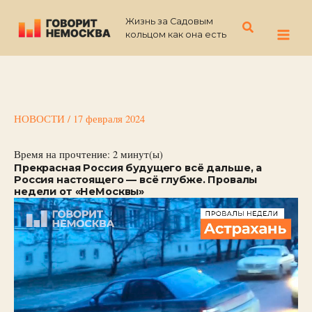
Перейти
Жизнь за Садовым
к
Поиск
кольцом как она есть
содержимому
НОВОСТИ
/
17 февраля 2024
Время на прочтение:
2
минут(ы)
Прекрасная Россия будущего всё дальше, а
Россия настоящего — всё глубже. Провалы
недели от «НеМосквы»