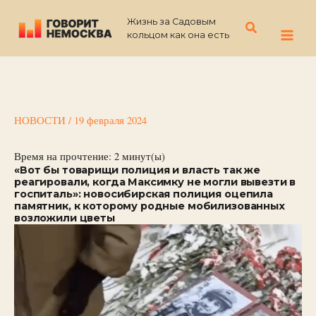
Перейти
Жизнь за Садовым
к
Поиск
кольцом как она есть
содержимому
НОВОСТИ
/
19 февраля 2024
Время на прочтение:
2
минут(ы)
«Вот бы товарищи полиция и власть так же
реагировали, когда Максимку не могли вывезти в
госпиталь»: новосибирская полиция оцепила
памятник, к которому родные мобилизованных
возложили цветы