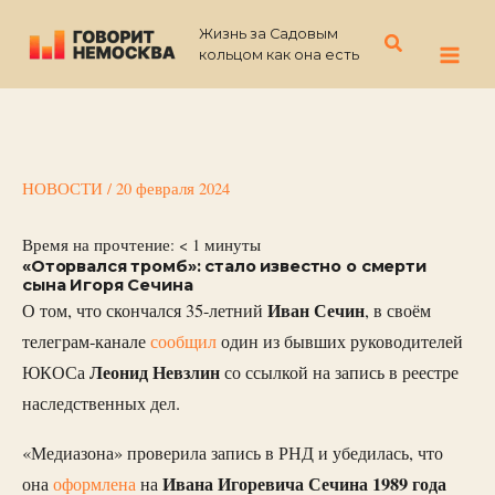
Перейти
Жизнь за Садовым
к
Поиск
кольцом как она есть
содержимому
НОВОСТИ
/
20 февраля 2024
Время на прочтение:
< 1
минуты
«Оторвался тромб»: стало известно о смерти
сына Игоря Сечина
Иван Сечин
О том, что скончался 35-летний
, в своём
телеграм-канале
сообщил
один из бывших руководителей
Леонид Невзлин
ЮКОСа
со ссылкой на запись в реестре
наследственных дел.
«Медиазона» проверила запись в РНД и убедилась, что
Ивана Игоревича Сечина 1989 года
она
оформлена
на