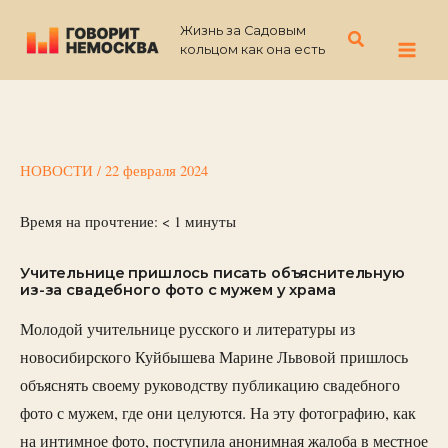
Перейти
Жизнь за Садовым
к
Поиск
кольцом как она есть
содержимому
НОВОСТИ
/
22 февраля 2024
Время на прочтение:
< 1
минуты
Учительнице пришлось писать объяснительную
из-за свадебного фото с мужем у храма
Молодой учительнице русского и литературы из
новосибирского Куйбышева Марине Львовой пришлось
объяснять своему руководству публикацию свадебного
фото с мужем, где они целуются. На эту фотографию, как
на интимное фото, поступила анонимная жалоба в местное