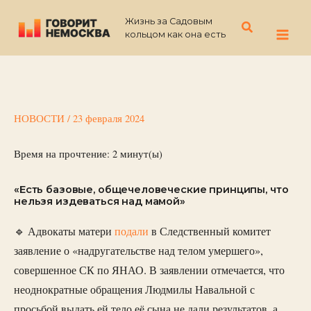
Перейти
Жизнь за Садовым
к
Поиск
кольцом как она есть
содержимому
НОВОСТИ
/
23 февраля 2024
Время на прочтение:
2
минут(ы)
«Есть базовые, общечеловеческие принципы, что
нельзя издеваться над мамой»
🔹 Адвокаты матери
подали
в Следственный комитет
заявление о «надругательстве над телом умершего»,
совершенное СК по ЯНАО. В заявлении отмечается, что
неоднократные обращения Людмилы Навальной с
просьбой выдать ей тело её сына не дали результатов, а