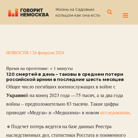
Перейти
Жизнь за Садовым
к
Поиск
кольцом как она есть
содержимому
НОВОСТИ
/
24 февраля 2024
Время на прочтение:
< 1
минуты
120 смертей в день – таковы в среднем потери
российской армии в последние шесть месяцев
Общее число погибших военнослужащих в войне с
Украино
й на конец 2023 года —75 тысяч, а за два года
войны – предположительно 83 тысячи. Такие цифры
приводят «Медуза» и «Медиазона» в новом
исследовании
.
🔹Подсчет потерь ведется на базе данных Реестра
наследственных дел, статистики Росстата и поименного