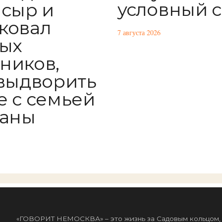
условный 
 сыр и
ковал
7 августа 2026
ых
ников,
 выдворить
е с семьей
раны
«ГОВОРИТ НЕМОСКВА» – это жизнь за Садовым кольцом, к