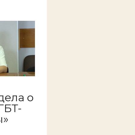
дела о
ГБТ-
ы»