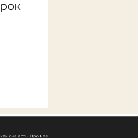
срок
ак она есть. Про нее