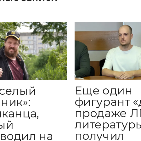
Еще один
селый
фигурант «
ник»:
продаже Л
канца,
литератур
ый
получил
водил на