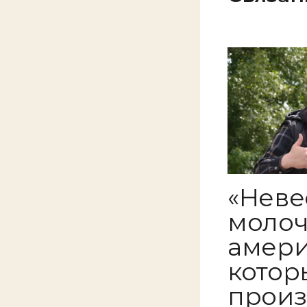
«Неве
молоч
амери
котор
произ