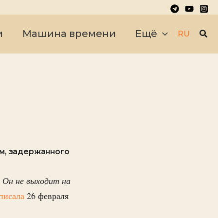
Пои
и
Машина времени
Ещё
RU
м, задержанного
. Он не выходит на
писала
26 февраля