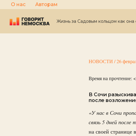
Перейти
О нас
Авторам
к
содержимому
Жизнь за Садовым кольцом как она 
НОВОСТИ
/
26 февра
Время на прочтение:
<
В Сочи разыскива
после возложения
«У нас в Сочи проп
связь 5 дней после 
на своей странице 