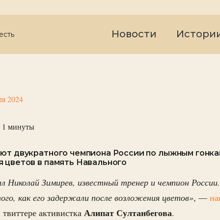
Новости
Истори
есть
ля 2024
 1
минуты
ют двукратного чемпиона России по лыжным гонка
 цветов в память Навального
ал Николай Зимирев, известный тренер и чемпион России
того, как его задержали после возложения цветов»
, —
на
Алипат Султанбегова
в твиттере активистка
.