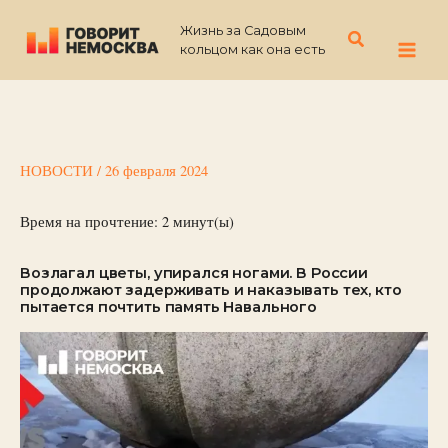
Перейти
Жизнь за Садовым
к
Поиск
кольцом как она есть
содержимому
НОВОСТИ
/
26 февраля 2024
Время на прочтение:
2
минут(ы)
Возлагал цветы, упирался ногами. В России
продолжают задерживать и наказывать тех, кто
пытается почтить память Навального