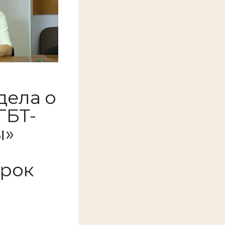
дела о
ГБТ-
ы»
срок