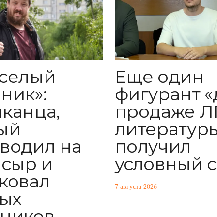
Еще один
селый
фигурант «
ник»:
продаже Л
канца,
литератур
ый
получил
водил на
условный 
 сыр и
ковал
7 августа 2026
ых
ников,