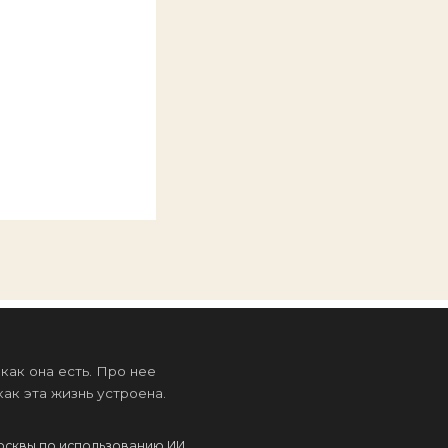
ак она есть. Про нее
ак эта жизнь устроена.
осквы по использованию ИИ