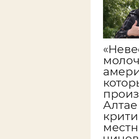
«Неве
молоч
амери
котор
произ
Алтае
крити
местн
чинов