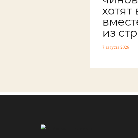
хотят
вмест
из ст
7 августа 2026