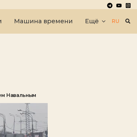
Пои
и
Машина времени
Ещё
RU
ем Навальным