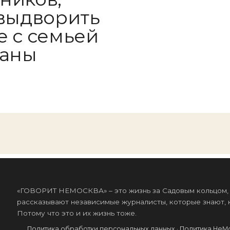
 выдворить
е с семьей
раны
«ГОВОРИТ НЕМОСКВА» – это жизнь за Садовым кольцом, к
рассказывают независимые журналисты, которые знают, к
Потому что это и их жизнь тоже.
Политика обработки персональных данных
·
Политика НеМ