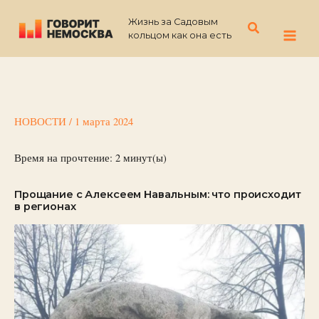
Перейти
Жизнь за Садовым
к
Поиск
кольцом как она есть
содержимому
НОВОСТИ
/
1 марта 2024
Время на прочтение:
2
минут(ы)
Прощание с Алексеем Навальным: что происходит
в регионах