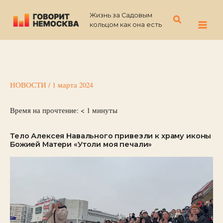
Перейти
Жизнь за Садовым
к
Поиск
кольцом как она есть
содержимому
НОВОСТИ
/
1 марта 2024
Время на прочтение:
< 1
минуты
Тело Алексея Навального привезли к храму иконы
Божией Матери «Утоли моя печали»