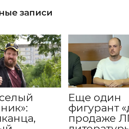
ные записи
Еще один
селый
фигурант «
ник»:
продаже Л
канца,
литератур
ый