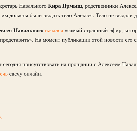
Кира
Ярмыш
екретарь Навального
, родственники Алексе
да им должны были выдать тело Алексея. Тело не выдали 
ексея
Навального
начался
«самый страшный эфир, котор
представить». На момент публикации этой новости его с
ет сегодня присутствовать на прощании с Алексеем Нава
ечь
свечу онлайн.
ь