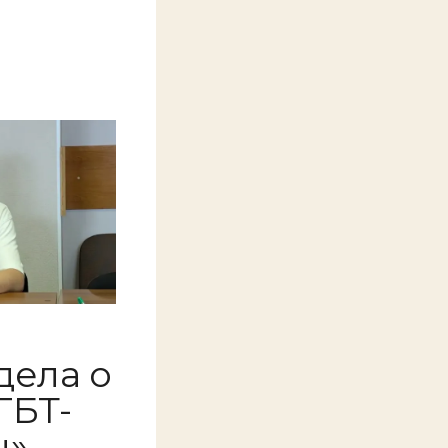
дела о
ГБТ-
ы»