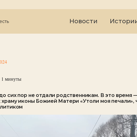
Новости
Истори
есть
2024
 1
минуты
до сих пор не отдали родственникам. В это время 
 храму иконы Божией Матери «Утоли моя печали»,
олитиком