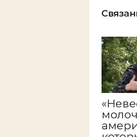
Связан
«Неве
молоч
амери
котор