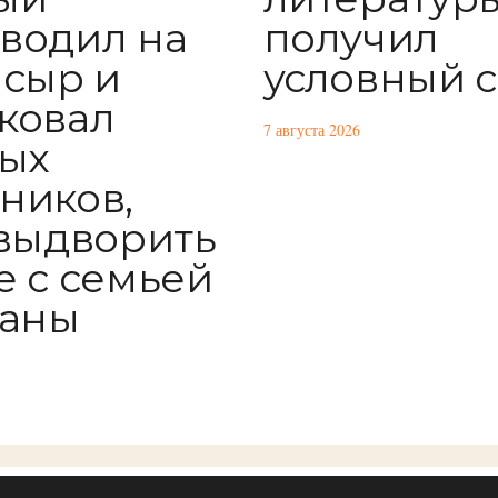
получил
водил на
условный 
 сыр и
ковал
7 августа 2026
ых
ников,
 выдворить
е с семьей
раны