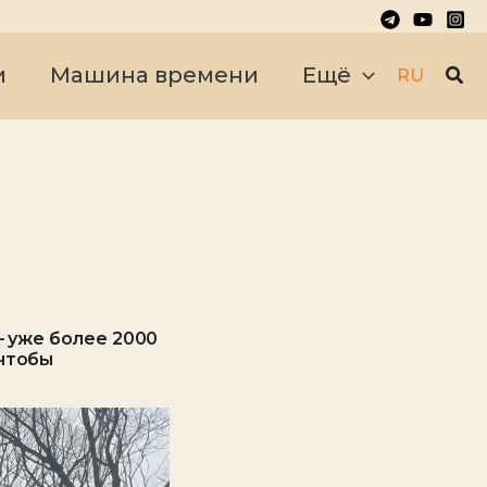
Пои
и
Машина времени
Ещё
RU
— уже более 2000
 чтобы