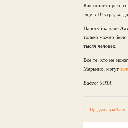
Как пишет пресс-с
еще в 10 утра, ког
Ал
На ютуб-канале
только можно было 
тысяч человек.
Все те, кто не мож
Марьино, могут
заж
Видео: SOTA
←
Предыдущая Запис