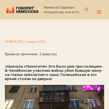
Перейти
Жизнь за Садовым
к
Поиск
кольцом как она есть
содержимому
НОВОСТИ
/
4 марта 2024
Время на прочтение:
2
минут(ы)
«Кричала «Помогите!» Это было уже при полиции».
В Челябинске участник войны убил бывшую жену
на глазах трёхлетнего сына. Полицейские в это
время стояли за дверью