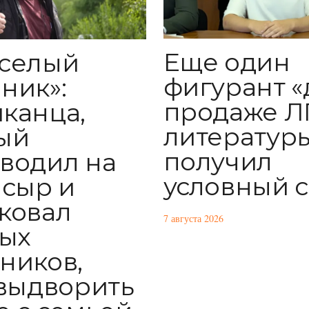
Еще один
селый
фигурант «
ник»:
продаже Л
канца,
литератур
ый
получил
водил на
условный 
 сыр и
ковал
7 августа 2026
ых
ников,
 выдворить