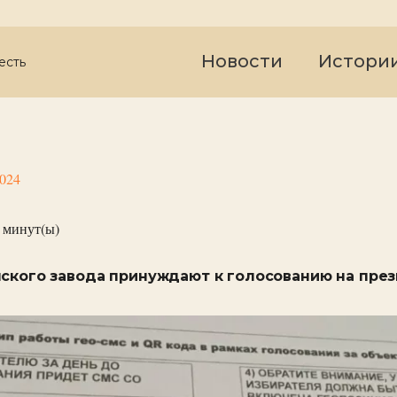
Новости
Истори
есть
2024
минут(ы)
нского завода принуждают к голосованию на пре