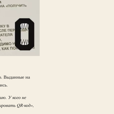
ю. Выданные на
ись.
ю. У кого не
ировать QR-код»,