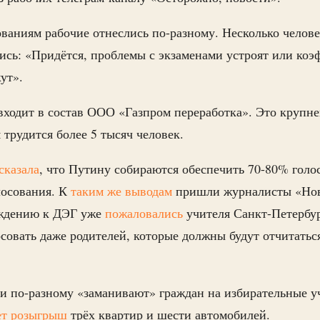
ваниям рабочие отнеслись по-разному. Несколько челове
ись: «Придётся, проблемы с экзаменами устроят или ко
ут».
входит в состав ООО «Газпром переработка». Это крупн
 трудится более 5 тысяч человек.
сказала
, что Путину собираются обеспечить 70-80% гол
лосования. К
таким же в
ыводам
пришли журналисты «Нов
уждению к ДЭГ уже
п
ожаловались
учителя Санкт-Петербу
осовать даже родителей, которые должны будут отчитатьс
и по-разному «заманивают» граждан на избирательные у
ет
розыгрыш
трёх квартир и шести автомобилей.