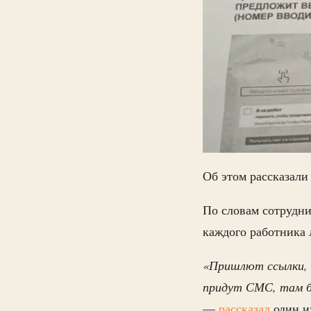
Об этом рассказали
По словам сотрудн
каждого работника 
«Пришлют ссылки, к
придут СМС, там б
—
расск
азал
один и