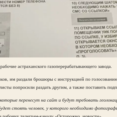
 рабочие астраханского газоперерабатывающего завода.
иков, им раздали брошюры с инструкцией по голосовани
листы попросили раздать другим, а также поставить подп
оторые перенесут на сайт и будут требовать геолокаци
удет стоять человек, у которого необходимо фотограф
з рабочих телеграм-каналу «Осторожно, новости».