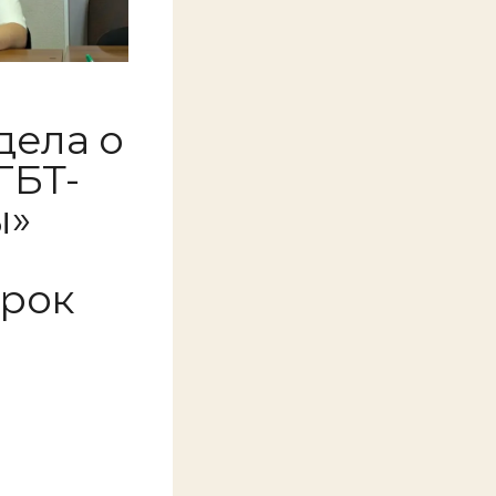
дела о
ГБТ-
ы»
срок