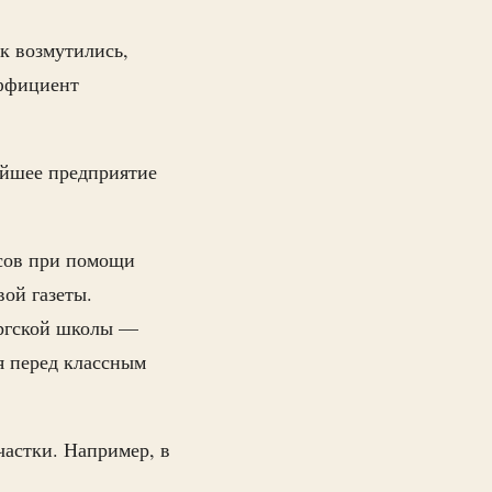
к возмутились,
эффициент
ейшее предприятие
осов при помощи
ой газеты.
ргской школы —
я перед классным
частки. Например, в