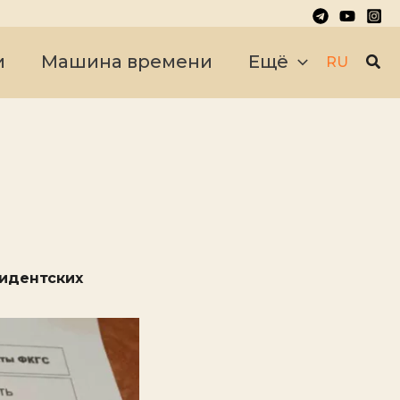
Пои
и
Машина времени
Ещё
RU
зидентских