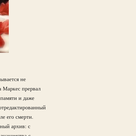
ывается не
иа Маркес прервал
 памяти и даже
 отредактированный
ле его смерти.
рный архив: с
 знакомства с