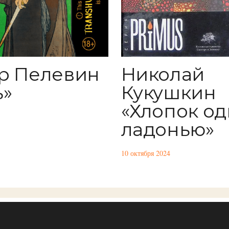
р Пелевин
Николай
ь»
Кукушкин
«Хлопок о
ладонью»
10 октября 2024