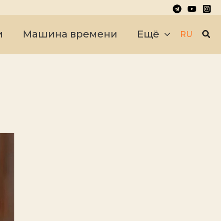
Пои
и
Машина времени
Ещё
RU