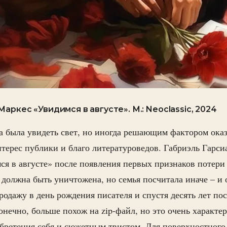
аркес «Увидимся в августе». М.: Neoclassic, 2024
а была увидеть свет, но иногда решающим фактором оказ
интерес публики и благо литературоведов. Габриэль Гарс
ся в августе» после появления первых признаков потери
а должна быть уничтожена, но семья посчитала иначе – и
одажу в день рождения писателя и спустя десять лет пос
онечно, больше похож на zip-файл, но это очень характе
обретения себя и сюжетным твистом. Для поверхностного