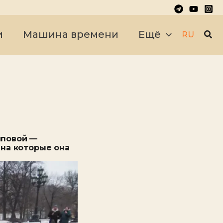
Пои
и
Машина времени
Ещё
RU
иповой —
 на которые она