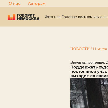
Перейти
О нас
Авторам
к
содержимому
Жизнь за Садовым кольцом как она 
НОВОСТИ
/
11 марта
Время на прочтение:
2
Поддержать худо
постоянной учас
выходит со свои