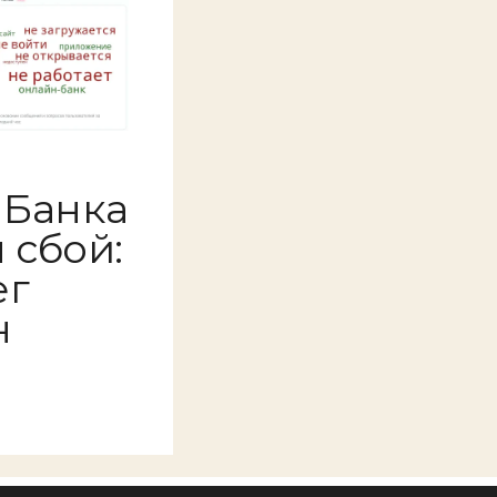
s Банка
 сбой:
ег
н