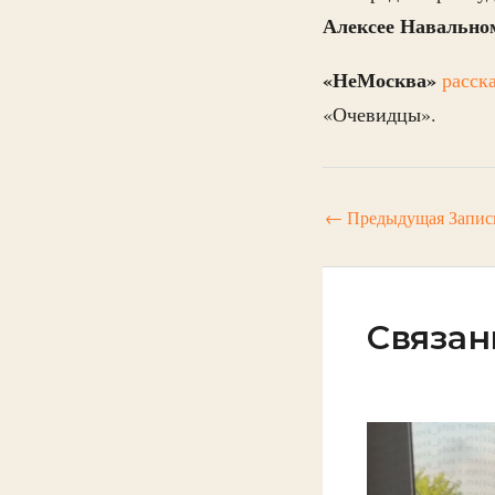
Алексее Навально
«НеМосква»
расск
«Очевидцы».
←
Предыдущая Запис
Связан