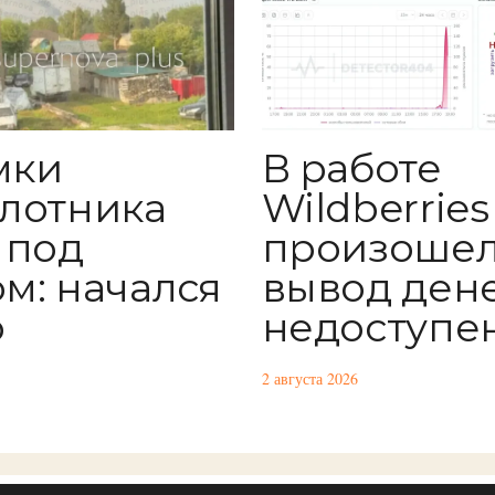
мки
В работе
лотника
Wildberrie
 под
произошел
м: начался
вывод ден
р
недоступе
2 августа 2026