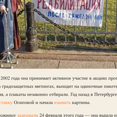
 2002 года она принимает активное участие в акциях про
в градозащитных митингах, выходит на одиночные пикеты
я, а плакаты незаконно отбирали. Год назад в Петербур
ставку
Осиповой и начала
изымать
картины.
удожницу
задержали
24 февраля этого года — она вышла н