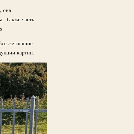
, она
т. Также часть
я.
 Все желающие
дукции картин.