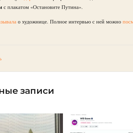
м
с плакатом «Остановите Путина».
азывала
о художнице. Полное интервью с ней можно
пос
ь
ные записи