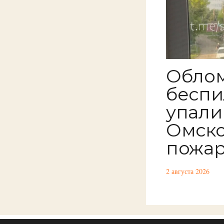
Обло
беспи
упали
Омско
пожа
2 августа 2026