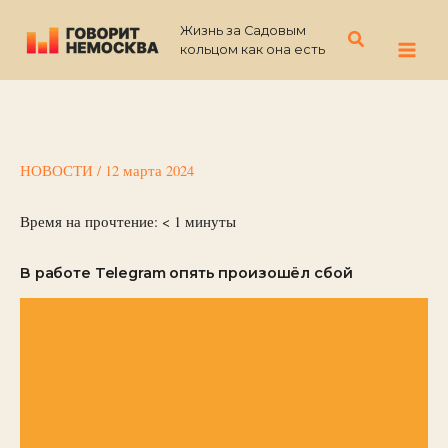
Перейти
Жизнь за Садовым
к
Поиск
кольцом как она есть
содержимому
НОВОСТИ
/
12 марта 2024
Время на прочтение:
< 1
минуты
В работе Telegram опять произошёл сбой