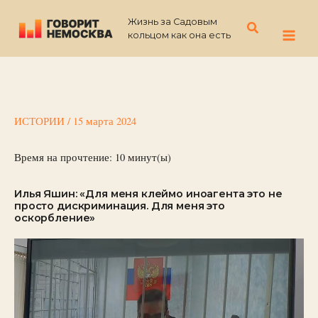
Перейти
Жизнь за Садовым
к
Поиск
кольцом как она есть
содержимому
ИСТОРИИ
/
15 марта 2024
Время на прочтение:
10
минут(ы)
Илья Яшин: «Для меня клеймо иноагента это не
просто дискриминация. Для меня это
оскорбление»