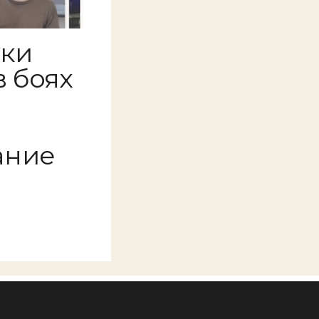
ики
в боях
ание