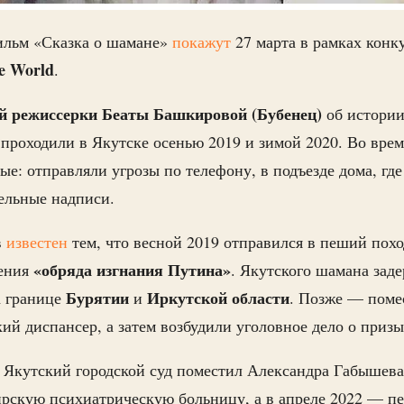
льм «Сказка о шамане»
покажут
27 марта в рамках кон
e World
.
й режиссерки Беаты Башкировой (Бубенец)
об истори
проходили в Якутске осенью 2019 и зимой 2020. Во врем
ые: отправляли угрозы по телефону, в подъезде дома, где
тельные надписи.
в
известен
тем, что весной 2019 отправился в пеший пох
«обряда изгнания Путина»
ения
. Якутского шамана зад
Бурятии
Иркутской области
а границе
и
. Позже — поме
ий диспансер, а затем возбудили уголовное дело о призы
а Якутский городской суд поместил Александра Габышев
рскую психиатрическую больницу, а в апреле 2022 — пе