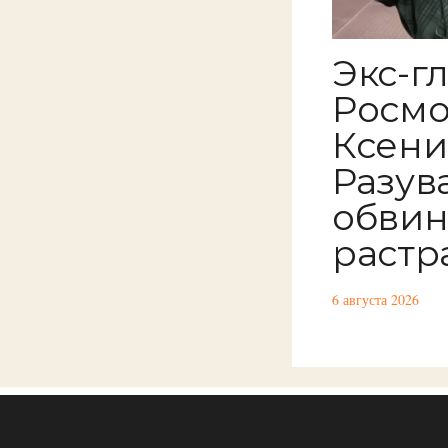
Экс-г
Росм
Ксен
Разув
обвин
растр
6 августа 2026