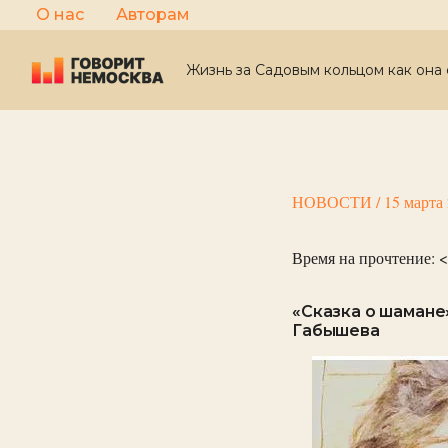
Перейти
О нас
Авторам
к
содержимому
Жизнь за Садовым кольцом как она 
НОВОСТИ
/
15 марта
Время на прочтение:
<
«Сказка о шамане
Габышева