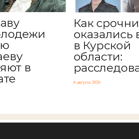
лаву
Как срочн
олодежи
оказались 
ию
в Курской
аеву
области:
яют в
расследов
ате
6 августа 2026