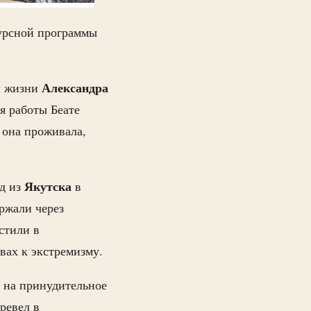
курсной программы
Александра
и жизни
я работы Беате
 она проживала,
Якутска
од из
в
ержали через
стили в
вах к экстремизму.
а на принудительное
ревел в