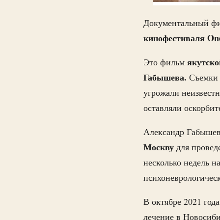
Документальный фи
кинофестиваля On
якутско
Это фильм
Габышева.
Съемки 
угрожали неизвестн
оставляли оскорби
Александр Габыше
Москву
для провед
несколько недель н
психоневрологическ
В октябре 2021 год
лечение в Новосиби