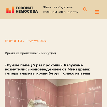
Перейти
Жизнь за Садовым
к
Поиск
кольцом как она есть
содержимому
НОВОСТИ
/
19 марта 2024
Время на прочтение:
2
минут(ы)
«Лучше палец 5 раз проколю». Калужане
возмутились нововведением от Минздрава:
теперь анализы крови берут только из вены