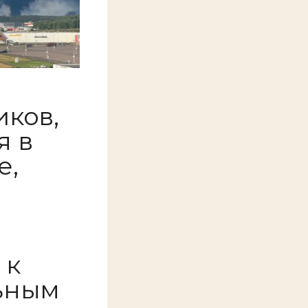
иков,
я в
е,
 к
ьным