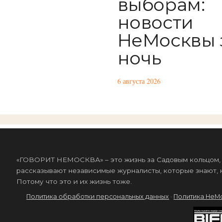
выборам:
новости
НеМосквы 
ночь
6 августа 2026
«ГОВОРИТ НЕМОСКВА» – это жизнь за Садовым кольцом, к
рассказывают независимые журналисты, которые знают, к
Потому что это и их жизнь тоже.
Политика обработки персональных данных
·
Политика НеМ