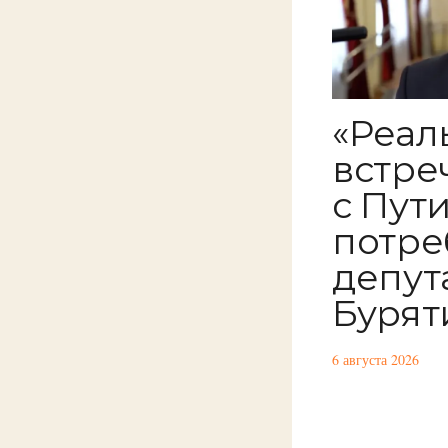
«Реал
встре
с Пут
потре
депут
Бурят
6 августа 2026