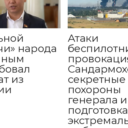
ьной
Атаки
чи» народа
беспилотн
иным
провокаци
бовал
Сандармох
ат из
секретные
ии
похороны
генерала и
подготовка
экстремал