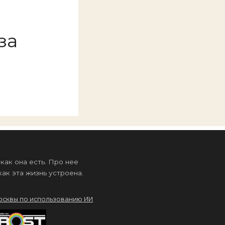
за
ак она есть. Про нее
ак эта жизнь устроена.
осквы по использованию ИИ