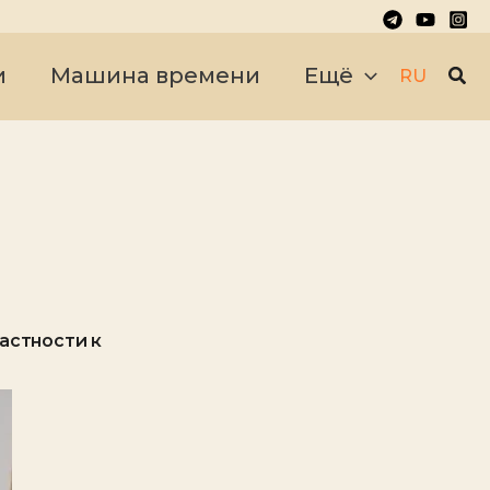
Пои
и
Машина времени
Ещё
RU
астности к