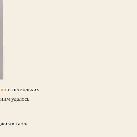
или
в нескольких
 ним удалось
джикистана.