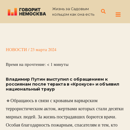
Перейти
Жизнь за Садовым
к
Поиск
кольцом как она есть
содержимому
НОВОСТИ
/
23 марта 2024
Время на прочтение:
< 1
минуты
Владимир Путин выступил с обращением к
россиянам после теракта в «Крокусе» и объявил
национальный траур
🔹Обращаюсь в связи с кровавым варварским
террористическим актом, жертвами которых стали десятки
мирных людей. За жизнь пострадавших борются врачи.
Особая благодарность пожарным, спасателям и тем, кто