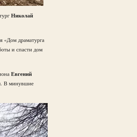
Николай
атург
ия «Дом драматурга
оты и спасти дом
Евгений
гиона
я. В минувшие