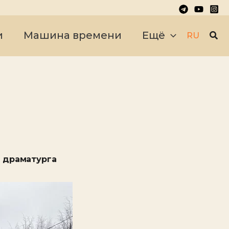
Пои
и
Машина времени
Ещё
RU
м драматурга