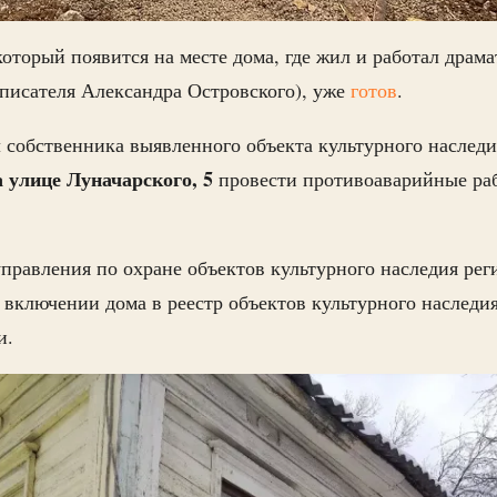
который появится на месте дома, где жил и работал драм
писателя Александра Островского), уже
гот
ов
.
ал собственника выявленного объекта культурного наслед
а улице Луначарского, 5
провести противоаварийные раб
управления по охране объектов культурного наследия ре
 включении дома в реестр объектов культурного наследи
и.