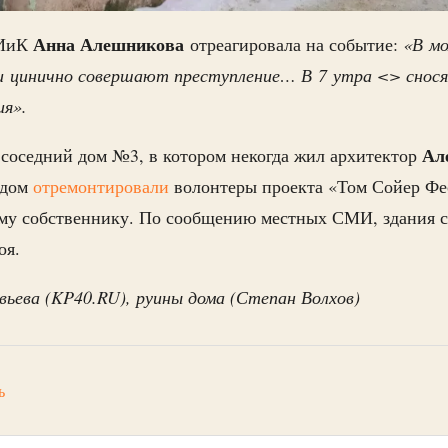
Анна Алешникова
ПИиК
отреагировала на событие:
«В м
 и цинично совершают преступление… В 7 утра <> снос
ия».
Ал
соседний дом №3, в котором некогда жил архитектор
 дом
отремон
тировали
волонтеры проекта «Том Сойер Фе
му собственнику. По сообщению местных СМИ, здания с
оя.
ьева (
KP
40.
RU
), руины дома (Степан Волхов)
ь