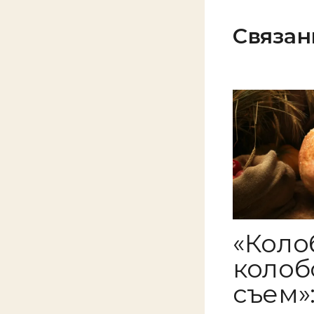
Связан
«Коло
колобо
съем»