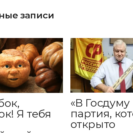
ные записи
«В Госдуму
бок,
партия, ко
к! Я тебя
открыто
: