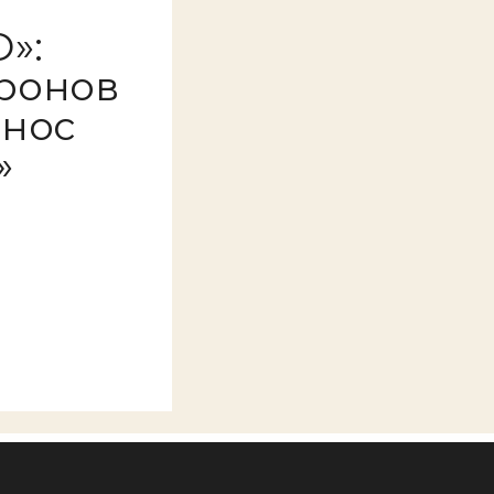
»:
ронов
онос
»