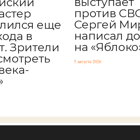
выступает
йский
против СВО
астер
Сергей Ми
лился еще
написал д
хода в
на «Яблоко
т. Зрители
 смотреть
5 августа 2026
века-
»