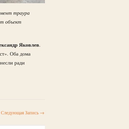
омент траура
ят объект
ександр Яковлев
.
ст». Оба дома
несли ради
Следующая Запись
→