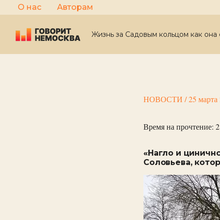
Перейти
О нас
Авторам
к
содержимому
Жизнь за Садовым кольцом как она 
НОВОСТИ
/
25 марта
Время на прочтение:
2
«Нагло и циничн
Соловьева, кото