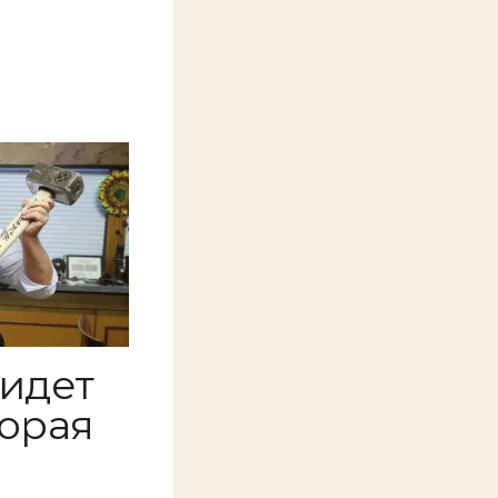
 идет
торая