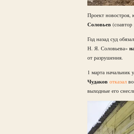
Проект новостроя, 
Соловьев
(соавтор 
Год назад суд обяз
н
Н. Я. Соловьева»
от разрушения.
1 марта начальник 
Чудаков
отказ
ал
во
выходные его снесл