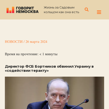
Перейти
Жизнь за Садовым
к
Поиск
кольцом как она есть
содержимому
НОВОСТИ
/
26 марта 2024
Время на прочтение:
< 1
минуты
Директор ФСБ Бортников обвинил Украину в
«содействии теракту»