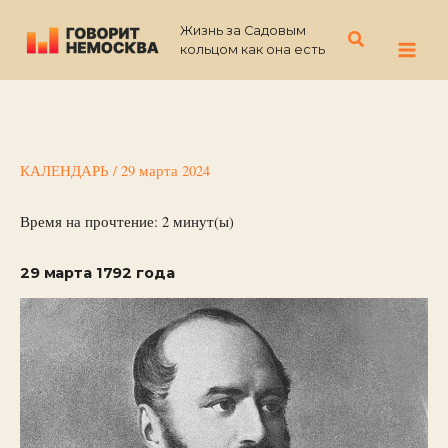
Перейти
Жизнь за Садовым
к
Поиск
кольцом как она есть
содержимому
КАЛЕНДАРЬ
/
29 марта 2024
Время на прочтение:
2
минут(ы)
29 марта 1792 года