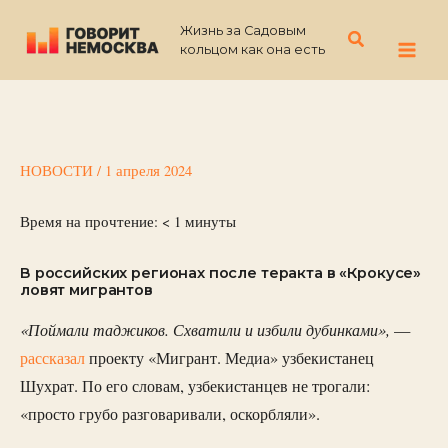
Перейти
Жизнь за Садовым
к
Поиск
кольцом как она есть
содержимому
НОВОСТИ
/
1 апреля 2024
Время на прочтение:
< 1
минуты
В российских регионах после теракта в «Крокусе»
ловят мигрантов
«Поймали таджиков. Схватили и избили дубинками»,
—
рассказал
проекту «Мигрант. Медиа» узбекистанец
Шухрат. По его словам, узбекистанцев не трогали:
«просто грубо разговаривали, оскорбляли».