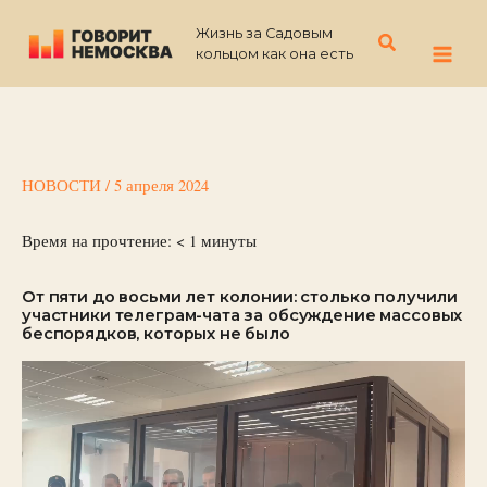
Перейти
Жизнь за Садовым
к
Поиск
кольцом как она есть
содержимому
НОВОСТИ
/
5 апреля 2024
Время на прочтение:
< 1
минуты
От пяти до восьми лет колонии: столько получили
участники телеграм-чата за обсуждение массовых
беспорядков, которых не было