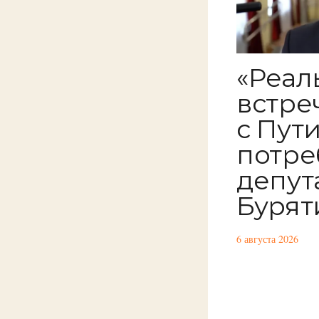
«Реал
встре
с Пут
потре
депут
Бурят
6 августа 2026