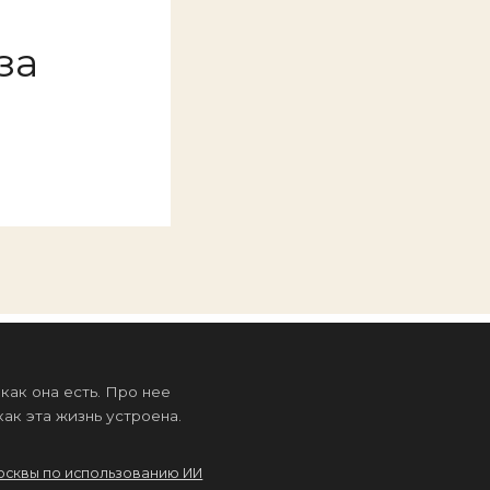
за
ак она есть. Про нее
ак эта жизнь устроена.
осквы по использованию ИИ