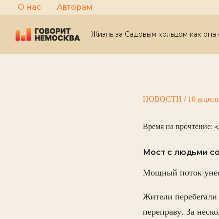
Перейти
О нас
Авторам
к
содержимому
Жизнь за Садовым кольцом как она 
НОВОСТИ
/
10 апрел
Время на прочтение:
<
Мост с людьми с
Мощный поток унес
Жители перебегали 
переправу. За неск