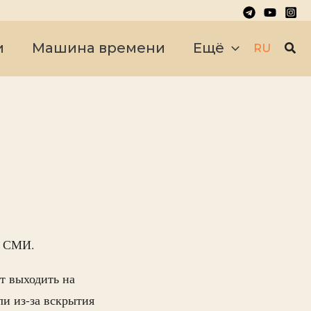
Пои
и
Машина времени
Ещё
RU
е СМИ.
т выходить на
ли из-за вскрытия