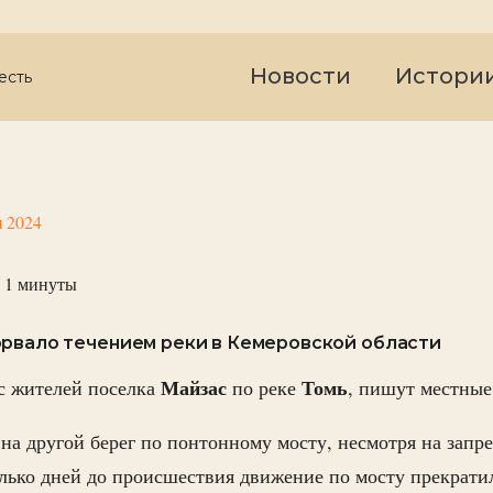
Новости
Истори
есть
я 2024
 1
минуты
орвало течением реки в Кемеровской области
Майзас
Томь
 жителей поселка
по реке
, пишут местны
на другой берег по понтонному мосту, несмотря на запре
олько дней до происшествия движение по мосту прекрати