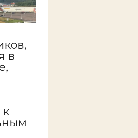
иков,
я в
е,
 к
ьным