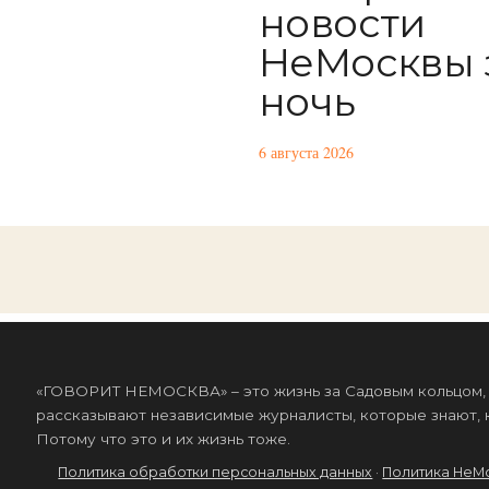
новости
НеМосквы 
ночь
6 августа 2026
«ГОВОРИТ НЕМОСКВА» – это жизнь за Садовым кольцом, к
рассказывают независимые журналисты, которые знают, к
Потому что это и их жизнь тоже.
Политика обработки персональных данных
·
Политика НеМ