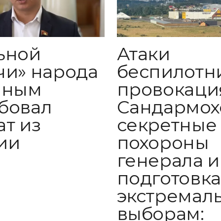
ьной
Атаки
чи» народа
беспилотн
иным
провокаци
бовал
Сандармох
ат из
секретные
ии
похороны
генерала и
подготовка
экстремал
выборам: