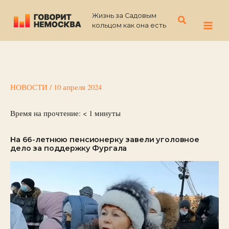
Перейти
Жизнь за Садовым
к
Поиск
кольцом как она есть
содержимому
НОВОСТИ
/
10 апреля 2024
Время на прочтение:
< 1
минуты
На 66-летнюю пенсионерку завели уголовное
дело за поддержку Фургала