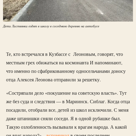
Дети Листвянки ездят в школу в соседнюю деревню на автобусе
Те, кто встречался в Кузбассе с Леоновым, говорят, что
местным грех обижаться на космонавта И напоминают,
что именно по сфабрикованному односельчанами доносу
отца Алексея Леонова отправили за решетку.
«Состряпали дело «покушение на советскую власть». Тут
же без суда и следствия — в Мариинск. Сиблаг. Когда отца
посадили, отобрали все, детей из школ исключили. С меня
даже штанишки сняли соседи. Я в одной рубашке был.
Такую озлобленность вызывали к врагам народа. А какой
он враг народа?» –
вспоминал
в своем последнем