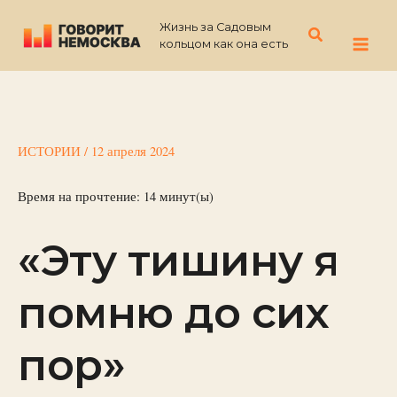
Перейти
Жизнь за Садовым
к
Поиск
кольцом как она есть
содержимому
ИСТОРИИ
/
12 апреля 2024
Время на прочтение:
14
минут(ы)
«Эту тишину я
помню до сих
пор»