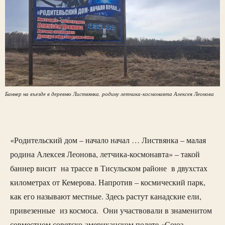
Баннер на въезде в деревню Листвянка, родину летчика-космонавта Алексея Леонова
«Родительский дом – начало начал … Листвянка – малая
родина Алексея Леонова, летчика-космонавта» – такой
баннер висит на трассе в Тисульском районе в двухстах
километрах от Кемерова. Напротив – космический парк,
как его называют местные. Здесь растут канадские ели,
привезенные из космоса. Они участвовали в знаменитом
совместном советско-американском полете «Союз —