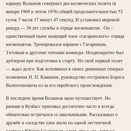
карьеру Волынов совершил два космических полета (в
январе 1969 и летом 1976) общей продолжительностью 52
суток 7 часов 17 минут 47 секунд. И установил мировой
рекорд — 30 лет службы в отряде космонавтов. Он –
единственный ныне живущий член «гагаринского» отряда
космонавтов. Тренировался наравне с Гагариным,
Титовым и другими членами команды. Неоднократно был
дублером при подготовке к старту. Но свой первый полет
— ждал долго. Как вспоминал в своих дневниках генерал-
полковник Н. П. Каманин, руководство отстраняло Бориса
Валентиновича из-за его еврейского происхождения.
В последнее время Волынов мало путешествует. Но
раньше в Кузбасс приезжал достаточно часто и всегда
обязательно встречался со школьниками. Рассказывал о
дружбе и соседстве (они жили на одной лестничной
клетке) с Юрием Гагариным, о том, что в их доме не