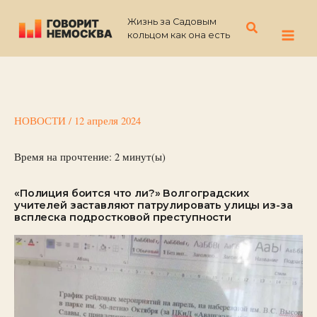
Перейти
Жизнь за Садовым
к
Поиск
кольцом как она есть
содержимому
НОВОСТИ
/
12 апреля 2024
Время на прочтение:
2
минут(ы)
«Полиция боится что ли?» Волгоградских
учителей заставляют патрулировать улицы из-за
всплеска подростковой преступности