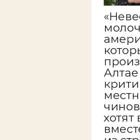
«Неве
молоч
амери
котор
произ
Алтае
крити
местн
чинов
хотят
вмест
из ст