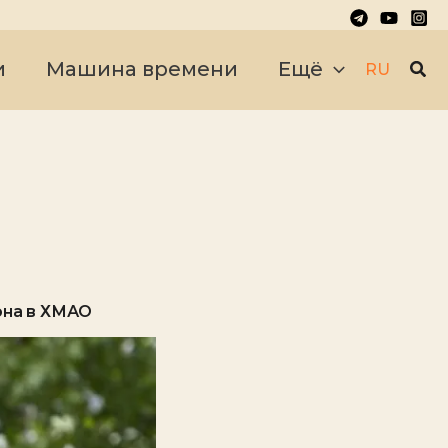
Пои
и
Машина времени
Ещё
RU
она в ХМАО