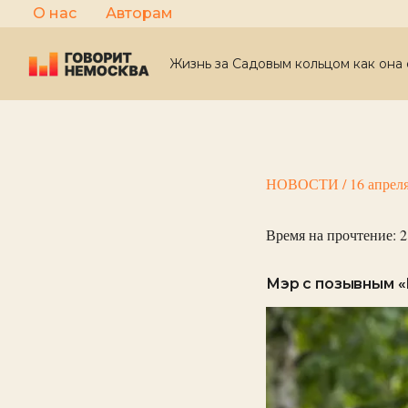
Перейти
О нас
Авторам
к
содержимому
Жизнь за Садовым кольцом как она 
НОВОСТИ
/
16 апрел
Время на прочтение:
2
Мэр с позывным «