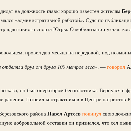
Бер
ндидат на должность главы хорошо известен жителям
имался «административной работой». Судя по публикаци
нтр адаптивного спорта Югры. О мобилизации узнал, когд
овольцем, провел два месяца на передовой, под позывн
 отделяли друг от друга 100 метров леса
», —
говорил
А
рассказа, он был оператором беспилотника. Вернулся с ф
ле ранения. Готовил контрактников в Центре патриотов Р
Павел Артеев
Березовского района
покинул
свою должно
ануне добровольной отставки он признался, что сел пьян