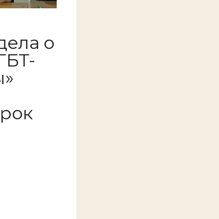
дела о
ГБТ-
ы»
срок