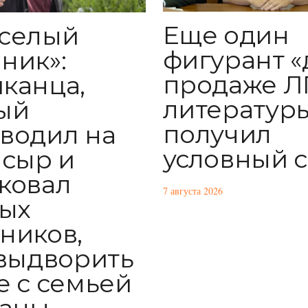
Еще один
селый
фигурант «
ник»:
продаже Л
канца,
литератур
ый
получил
водил на
условный 
 сыр и
ковал
7 августа 2026
ых
ников,
 выдворить
е с семьей
раны