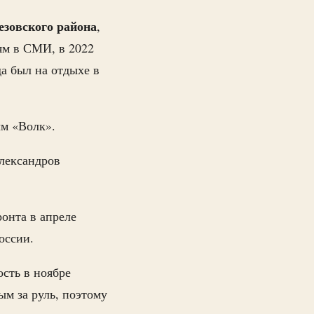
езовского района
,
ям в СМИ, в 2022
а был на отдыхе в
ым «Волк».
лександров
ронта в апреле
оссии.
сть в ноябре
ым за руль, поэтому