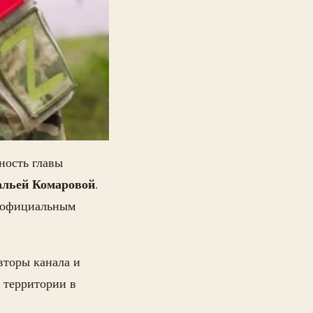
ность главы
альей Комаровой
.
неофициальным
вторы канала и
 территории в