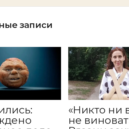
ные записи
«Никто ни 
ились:
не виноват»
ждено