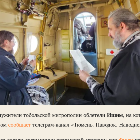
Ишим
лужители тобольской митрополии облетели
, на к
том
сообщает
телеграм-канал «Тюмень. Паводок. Наводне
еля делали священники курганской епархии: они
брали
на