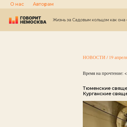
Перейти
О нас
Авторам
к
содержимому
Жизнь за Садовым кольцом как она 
НОВОСТИ
/
19 апрел
Время на прочтение:
<
Тюменские священ
Курганские свяще