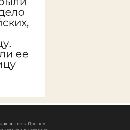
крыли
дело
ских,
у.
ли ее
ицу
ак она есть. Про нее