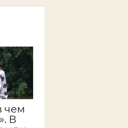
в чем
. В