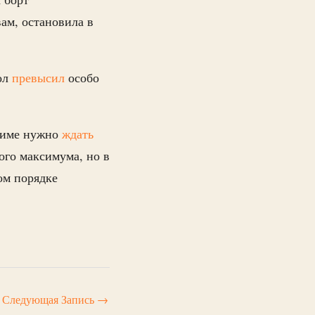
ам, остановила в
бол
превысил
особо
шиме нужно
ждать
ого максимума, но в
ом порядке
Следующая Запись
→