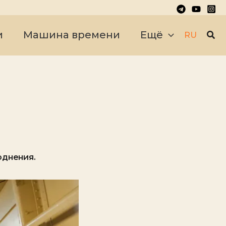
Пои
и
Машина времени
Ещё
RU
однения.