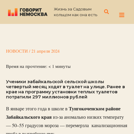
Перейти
Жизнь за Садовым
к
Поиск
кольцом как она есть
содержимому
НОВОСТИ
/
21 апреля 2024
Время на прочтение:
< 1
минуты
Ученики забайкальской сельской школы
четвертый месяц ходят в туалет на улице. Ранее в
крае на программу установки теплых туалетов
потратили 297 миллионов рублей
Тунгокоченском
районе
В январе этого года в школе в
Забайкальского
края
из-за аномально низких температу
— 50–55 градусов мороза — перемерзла канализационная
труба в выгребную яму.