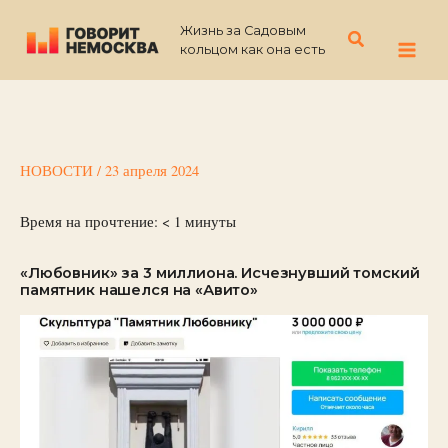
Перейти
Жизнь за Садовым
к
Поиск
кольцом как она есть
содержимому
НОВОСТИ
/
23 апреля 2024
Время на прочтение:
< 1
минуты
«Любовник» за 3 миллиона. Исчезнувший томский
памятник нашелся на «Авито»