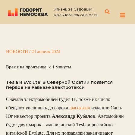
Перейти
Жизнь за Садовым
к
Поиск
кольцом как она есть
содержимому
НОВОСТИ
/
23 апреля 2024
Время на прочтение:
< 1
минуты
Tesla и Evolute. В Северной Осетии появится
первое на Кавказе электротакси
Сначала электромобилей будет 11, позже их число
обещают увеличить до сорока,
рассказал
изданию Сапа-
Александр Кубалов
Юг инвестор проекта
. Автомобили
будут двух марок – американской Tesla и российско-
китайской Evolute. Для их подзарядки заканчивают