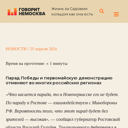
Перейти
Жизнь за Садовым
к
Поиск
кольцом как она есть
содержимому
НОВОСТИ
/
25 апреля 2024
Время на прочтение:
< 1
минуты
Парад Победы и первомайскую демонстрацию
отменяют во многих российских регионах
«Что касается парада, то в Новочеркасске его не будет.
По параду в Ростове — взаимодействуем с Минобороны
РФ. Вероятность того, что этот парад будет без
зрителей — высокая»
, — сообщил губернатор Ростовской
области Василий Голубев. Традиционного фейерверка в