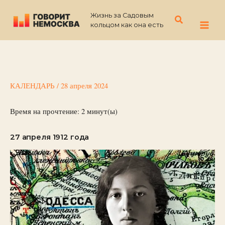
Перейти
Жизнь за Садовым
к
Поиск
кольцом как она есть
содержимому
КАЛЕНДАРЬ
/
28 апреля 2024
Время на прочтение:
2
минут(ы)
27 апреля 1912 года