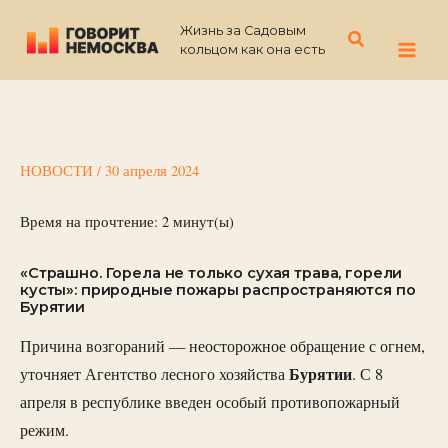
Перейти
Жизнь за Садовым
к
Поиск
кольцом как она есть
содержимому
НОВОСТИ
/
30 апреля 2024
Время на прочтение:
2
минут(ы)
«Страшно. Горела не только сухая трава, горели
кусты»: природные пожары распространяются по
Бурятии
Причина возгораний — неосторожное обращение с огнем,
Бурятии
уточняет Агентство лесного хозяйства
. С 8
апреля в республике введен особый противопожарный
режим.