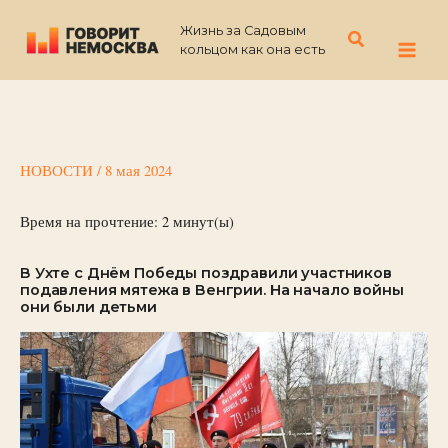
Перейти
Жизнь за Садовым
к
Поиск
кольцом как она есть
содержимому
НОВОСТИ
/
8 мая 2024
Время на прочтение:
2
минут(ы)
В Ухте с Днём Победы поздравили участников
подавления мятежа в Венгрии. На начало войны
они были детьми