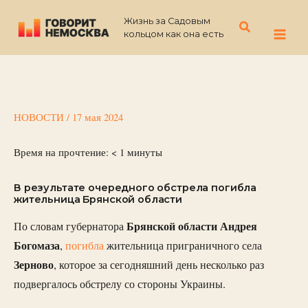
Перейти
Жизнь за Садовым
к
Поиск
кольцом как она есть
содержимому
НОВОСТИ
/
17 мая 2024
Время на прочтение:
< 1
минуты
В результате очередного обстрела погибла
жительница Брянской области
Брянской области Андрея
По словам губернатора
Богомаза
,
погибла
жительница приграничного села
Зерново
, которое за сегодняшний день несколько раз
подвергалось обстрелу со стороны Украины.