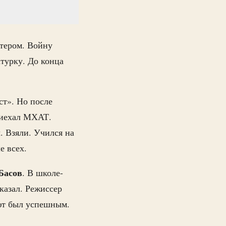
ктером. Войну
турку. До конца
ст». Но после
риехал МХАТ.
. Взяли. Учился на
е всех.
Басов
. В школе-
казал. Режиссер
ют был успешным.