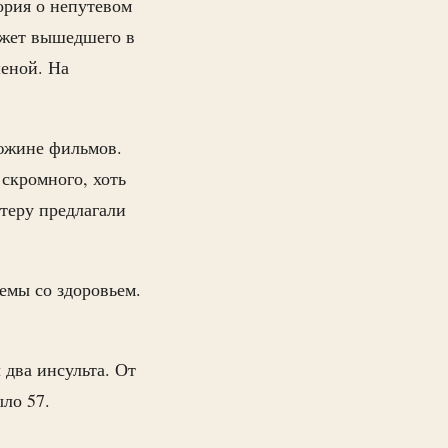
ория о непутевом
южет вышедшего в
еной. На
дюжине фильмов.
 скромного, хоть
ктеру предлагали
емы со здоровьем.
два инсульта. От
ыло 57.