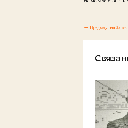
На могиле стоит на
←
Предыдущая Запис
Связан