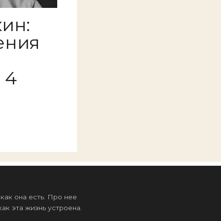
ин:
ения
 4
ак она есть. Про нее
ак эта жизнь устроена.