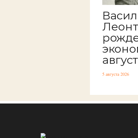
Васи
Леонт
рожд
эконо
авгус
5 августа 2026