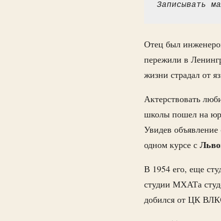
Записывать ма
Отец был инженером
пережили в Ленингр
жизни страдал от я
Актерствовать люби
школы пошел на юри
Увидев объявление 
Льво
одном курсе с
В 1954 его, еще ст
студии МХАТа студе
добился от ЦК ВЛК