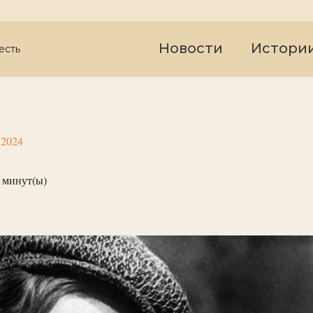
Новости
Истори
есть
 2024
минут(ы)