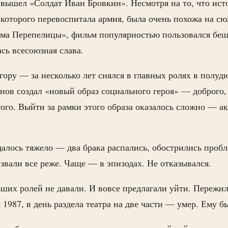
 вышел «Солдат Иван Бровкин». Несмотря на то, что ист
 которого перевоспитала армия, была очень похожа на с
има Перепелицы», фильм популярностью пользовался беш
сь всесоюзная слава.
гору — за несколько лет снялся в главных ролях в полу
нов создал «новый образ социального героя» — доброго,
того. Выйти за рамки этого образа оказалось сложно — а
алось тяжело — два брака распались, обострились пробл
 звали все реже. Чаще — в эпизодах. Не отказывался.
их ролей не давали. И вовсе предлагали уйти. Пережил 
1987, в день раздела театра на две части — умер. Ему б