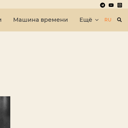
Пои
и
Машина времени
Ещё
RU