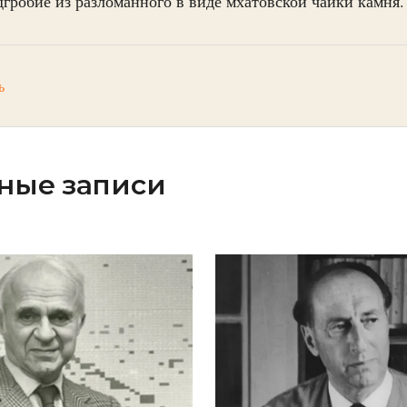
дгробие из разломанного в виде мхатовской чайки камня.
ь
ные записи