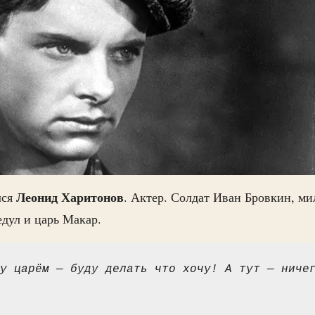
Леонид Харитонов
лся
. Актер. Солдат Иван Бровкин, м
дул и царь Макар.
у царём — буду делать что хочу! А тут — ничег