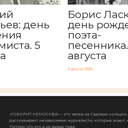
лий
Борис Ласк
ьев: день
день рожд
ения
поэта-
миста. 5
песенника.
та
августа
4 августа 2026
«ГОВОРИТ НЕМОСКВА» – это жизнь за Садовым кольцом, к
рассказывают независимые журналисты, которые знают, к
Потому что это и их жизнь тоже.