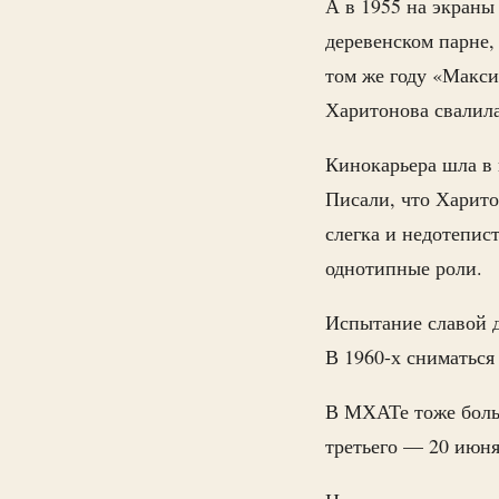
А в 1955 на экраны
деревенском парне,
том же году «Макс
Харитонова свалила
Кинокарьера шла в 
Писали, что Харито
слегка и недотепис
однотипные роли.
Испытание славой д
В 1960-х сниматься
В МХАТе тоже больш
третьего — 20 июня 