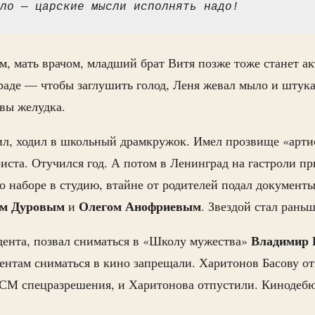
ло — царские мысли исполнять надо!
, мать врачом, младший брат Витя позже тоже станет а
аде — чтобы заглушить голод, Леня жевал мыло и штука
звы желудка.
л, ходил в школьный драмкружок. Имел прозвище «арти
ста. Отучился год. А потом в Ленинград на гастроли п
о наборе в студию, втайне от родителей подал документы
м Дуровым
Олегом Анофриевым
и
. Звездой стал раньш
Владимир 
удента, позвал сниматься в «Школу мужества»
нтам сниматься в кино запрещали. Харитонов Басову от
СМ спецразрешения, и Харитонова отпустили. Кинодеб