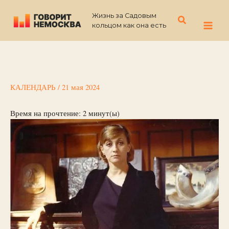
Перейти
Жизнь за Садовым
к
Поиск
кольцом как она есть
содержимому
КАЛЕНДАРЬ
/
21 мая 2024
Время на прочтение:
2
минут(ы)