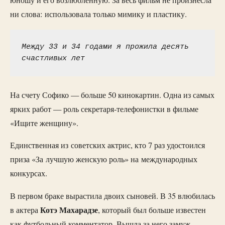
юношу и его возлюбленную. За весь фильм не произнесла
ни слова: использовала только мимику и пластику.
Между 33 и 34 годами я прожила десять 
счастливых лет
На счету Софико — больше 50 кинокартин. Одна из самых
ярких работ — роль секретаря-телефонистки в фильме
«Ищите женщину».
Единственная из советских актрис, кто 7 раз удостоился
приза «За лучшую женскую роль» на международных
конкурсах.
В первом браке вырастила двоих сыновей. В 35 влюбилась
Котэ Махарадзе
в актера
, который был больше известен
как футбольный комментатор. Вышла за него замуж.