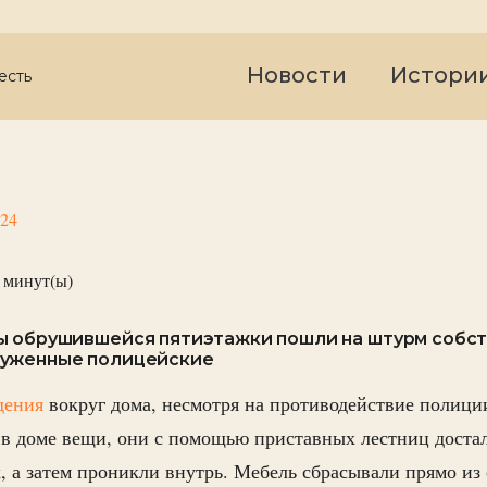
Новости
Истори
есть
024
минут(ы)
ы обрушившейся пятиэтажки пошли на штурм собст
уженные полицейские
дения
вокруг дома, несмотря на противодействие полици
 в доме вещи, они с помощью приставных лестниц доста
, а затем проникли внутрь. Мебель сбрасывали прямо из 