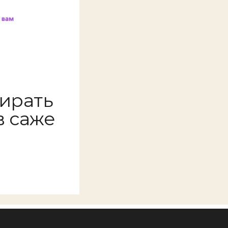
бирать
в саже