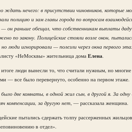
о ждать нечего: в присутствии чиновников, которые мо
али полицию и зам главы города по вопросам взаимодей
 — он раньше обещал, что собственникам выплаты дадут
жено по закону. Полицейские стояли возле окон, пыталис
 но люди игнорировали — полезли через окна первого эт
Елена
алисту «НеМосквы» жительница дома
.
 итоге люди вынесли то, что считали нужным, но многие
ми — все было перевернуто, особенно на первом этаже.
было две комнаты, в одной жил сын, в другой я. За одн
ч компенсации, за другую нет
, — рассказала женщина.
ейские пытались сдержать толпу рассерженных жильцов,
неповиновению в отдел».