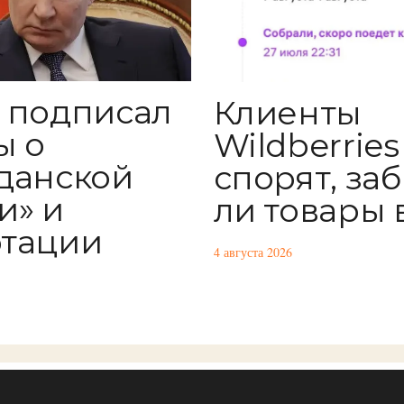
 подписал
Клиенты
ы о
Wildberries
данской
спорят, за
и» и
ли товары 
тации
4 августа 2026