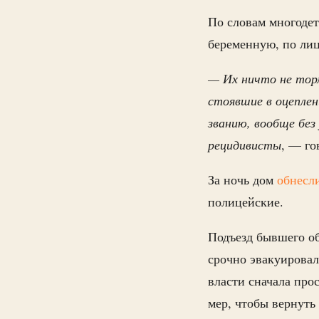
По словам многодет
беременную, по лиц
— Их ничто не торм
стоявшие в оцеплен
званию, вообще без
рецидивисты
, — го
За ночь дом
обнесл
полицейские.
Подъезд бывшего об
срочно эвакуировал
власти сначала про
мер, чтобы вернуть