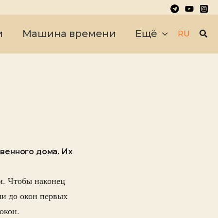
Пои
и
Машина времени
Ещё
RU
венного дома. Их
и. Чтобы наконец
ли до окон первых
окон.