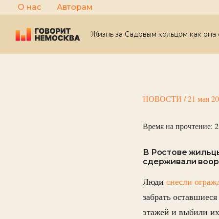
Перейти
О нас
Авторам
к
содержимому
Жизнь за Садовым кольцом как она 
НОВОСТИ
/
21 мая 2
Время на прочтение:
2
В Ростове жильц
сдерживали воор
Люди
снесли ограж
забрать оставшиеся
этажей и выбили их