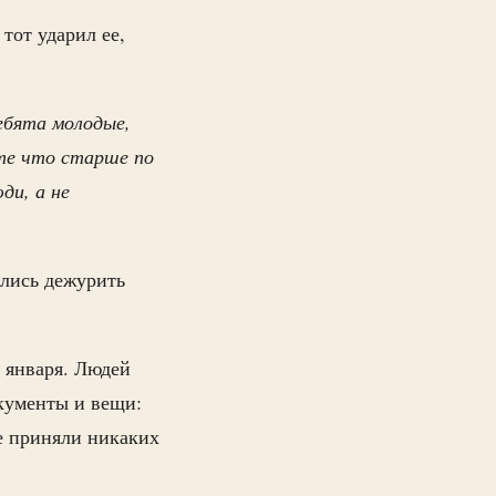
тот ударил ее,
ебята молодые,
 те что старше по
ди, а не
ались дежурить
 января. Людей
окументы и вещи:
не приняли никаких