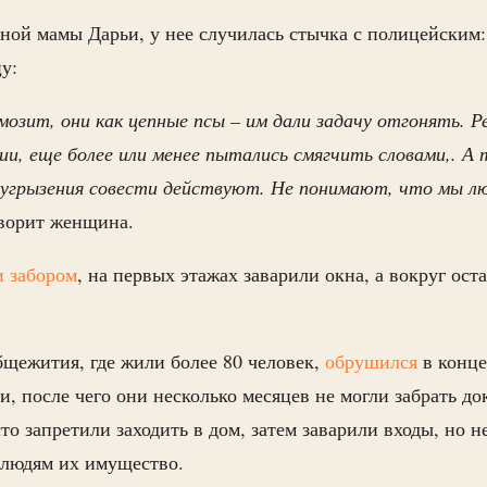
ной мамы Дарьи, у нее случилась стычка с полицейским: 
у:
озит, они как цепные псы – им дали задачу отгонять. Р
ии, еще более или менее пытались смягчить словами,. А
 угрызения совести действуют. Не понимают, что мы лю
ворит женщина.
и забором
, на первых этажах заварили окна, а вокруг ост
щежития, где жили более 80 человек,
обрушился
в конце
и, после чего они несколько месяцев не могли забрать д
сто запретили заходить в дом, затем заварили входы, но 
 людям их имущество.