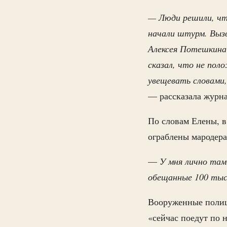
— Люди решили, чт
начали штурм. Вызв
Алексея Потешкина
сказал, что не поло
увещевать словами,
— рассказала журн
По словам Елены, в
ограблены мародера
—
У мня лично там 
обещанные 100 тыся
Вооруженные полиц
«сейчас поедут по 