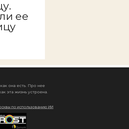
у.
ли ее
ицу
ак она есть. Про нее
ак эта жизнь устроена.
осквы по использованию ИИ