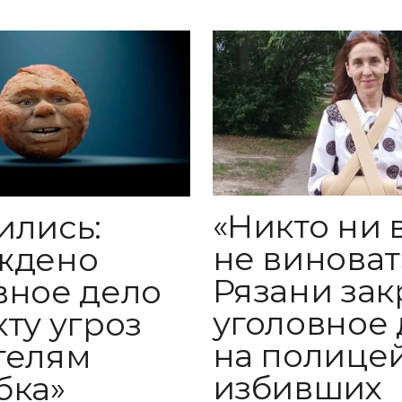
«Никто ни 
ились:
не виноват»
ждено
Рязани за
вное дело
уголовное 
кту угроз
на полицей
телям
избивших
бка»