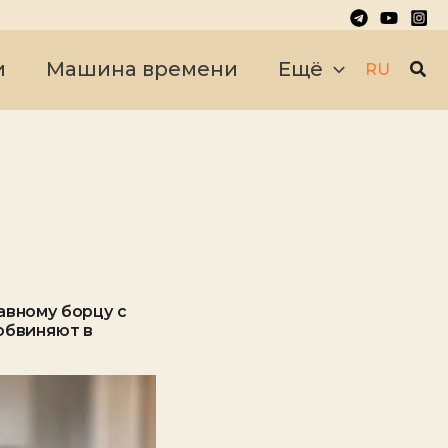
Пои
и
Машина времени
Ещё
RU
авному борцу с
обвиняют в