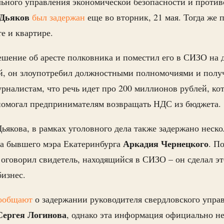
ьного управления экономической безопасности и против
Дьяков
был задержан
еще во вторник, 21 мая. Тогда же
е и квартире.
ешение об аресте полковника и поместил его в СИЗО на 
й, он злоупотребил должностными полномочиями и получ
рналистам, что речь идет про 200 миллионов рублей, ко
 помогал предпринимателям возвращать НДС из бюджета.
ьякова, в рамках уголовного дела также задержано неско
Аркадия
Чернецкого
ка бывшего мэра Екатеринбурга
. П
 оговорил свидетель, находящийся в СИЗО – он сделал эт
бизнес.
ообщают
о задержании руководителя свердловского упра
Сергея
Логинова
, однако эта информация официально не