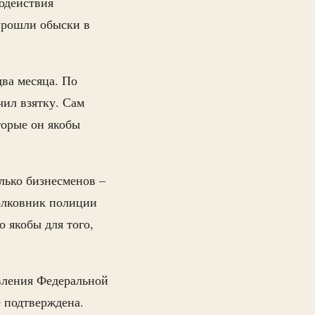
одействия
 прошли обыски в
два месяца. По
ил взятку. Сам
торые он якобы
лько бизнесменов –
олковник полиции
о якобы для того,
вления Федеральной
 подтверждена.