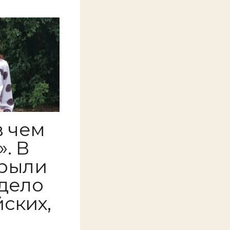
в чем
. В
крыли
дело
ских,