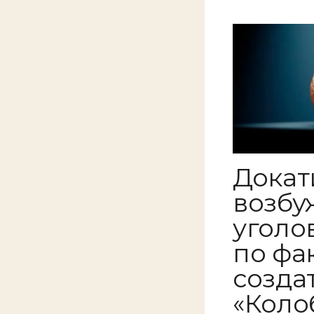
Докат
возбу
уголо
по фа
созда
«Коло