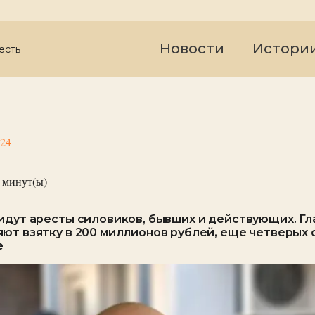
Новости
Истори
есть
024
минут(ы)
идут аресты силовиков, бывших и действующих. Гл
ют взятку в 200 миллионов рублей, еще четверых 
е