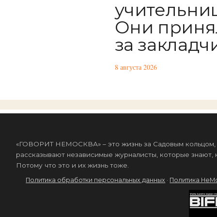
учительниц
Они приня
за закладч
8 августа 2026
«ГОВОРИТ НЕМОСКВА» – это жизнь за Садовым кольцом, к
рассказывают независимые журналисты, которые знают, к
Потому что это и их жизнь тоже.
Политика обработки персональных данных
·
Политика НеМ