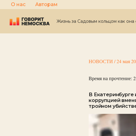
Перейти
О нас
Авторам
к
содержимому
Жизнь за Садовым кольцом как она 
НОВОСТИ
/
24 мая 2
Время на прочтение:
2
В Екатеринбурге 
коррупцией вменя
тройном убийств