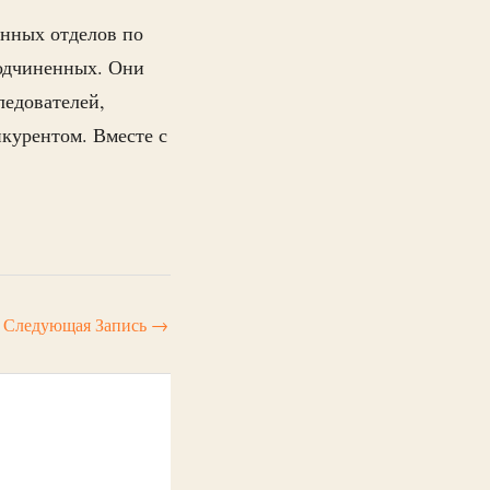
онных отделов по
подчиненных. Они
ледователей,
курентом. Вместе с
Следующая Запись
→