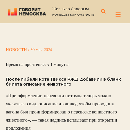
Перейти
Жизнь за Садовым
к
Поиск
кольцом как она есть
содержимому
НОВОСТИ
/
30 мая 2024
Время на прочтение:
< 1
минуты
После гибели кота Твикса РЖД добавили в бланк
билета описание животного
«При оформлении перевозки питомца теперь можно
указать его вид, описание и кличку, чтобы проводник
вагона был проинформирован о перевозке конкретного
животного», — такая надпись всплывает при открытии
приложения.