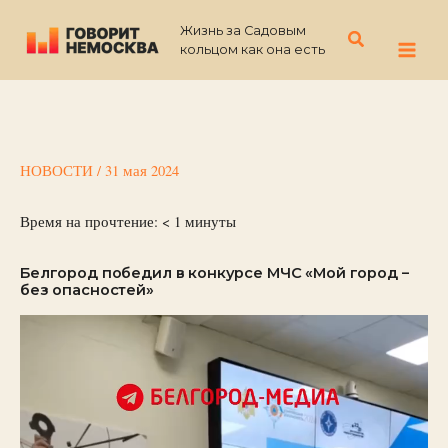
Перейти
Жизнь за Садовым
к
Поиск
кольцом как она есть
содержимому
НОВОСТИ
/
31 мая 2024
Время на прочтение:
< 1
минуты
Белгород победил в конкурсе МЧС «Мой город –
без опасностей»