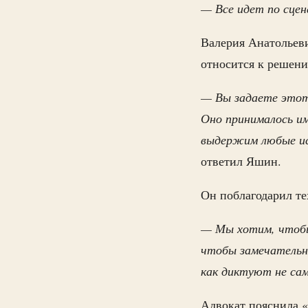
— Все идет по сцен
Валерия Анатольеви
относится к решени
— Вы задаете этот
Оно принималось и
выдержим любые ис
ответил Яшин.
Он поблагодарил те
— Мы хотим, чтобы
чтобы замечательны
как диктуют не са
Адвокат пояснила «