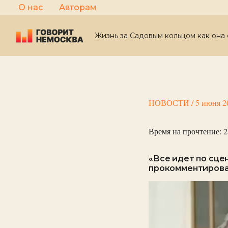
Перейти
О нас
Авторам
к
содержимому
Жизнь за Садовым кольцом как она 
НОВОСТИ
/
5 июня 2
Время на прочтение:
2
«Все идет по сце
прокомментирова