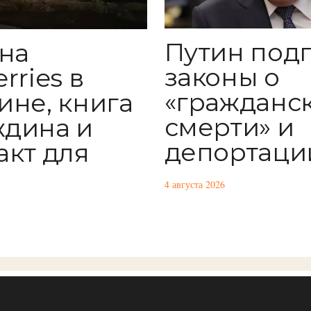
Путин под
 на
законы о
rries в
«гражданс
ине, книга
смерти» и
дина и
депортаци
акт для
4 августа 2026