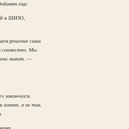
 добавят еще.
ний в ШИЗО,
аем решение сына.
я совместно. Мы
 они знают,
—
л закончился,
 хотят, а не так,
ч.
дному