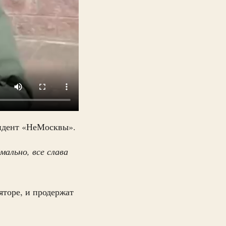
ондент «НеМосквы».
мально, все слава
яторе, и продержат