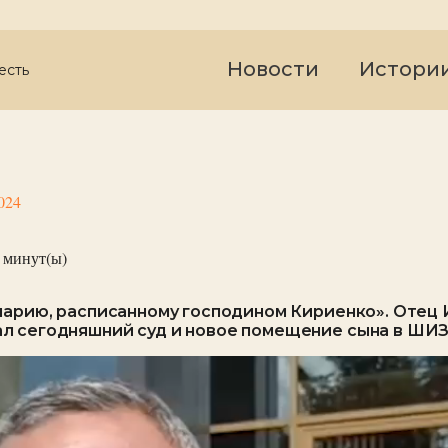
Новости
Истори
есть
024
минут(ы)
нарию, расписанному господином Кириенко». Отец
л сегодняшний суд и новое помещение сына в ШИ