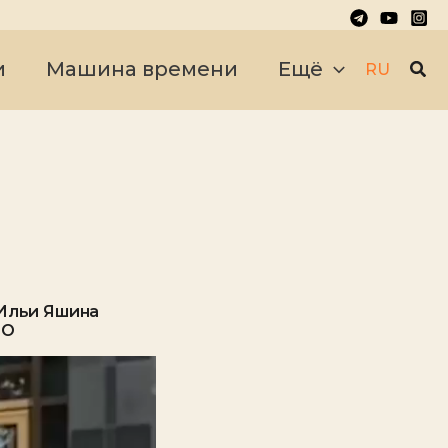
Пои
и
Машина времени
Ещё
RU
 Ильи Яшина
ЗО