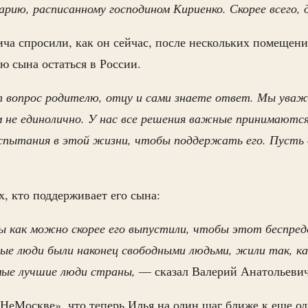
арию, расписанному господином Кириенко. Скорее всего,
ча спросили, как он сейчас, после нескольких помеще
ю сына остаться в России.
 вопрос родителю, отцу и сами знаете ответ. Мы уваж
м не единолично. У нас все решения важные принимаютс
пытания в этой жизни, чтобы поддержать его. Пусть
х, кто поддерживает его сына:
 как можно скорее его выпустили, чтобы этот беспреде
е люди были наконец свободными людьми, жили так, как
мые лучшие люди страны,
— сказал Валерий Анатольеви
НеМоскве», что теперь Илья на один шаг ближе к еще о