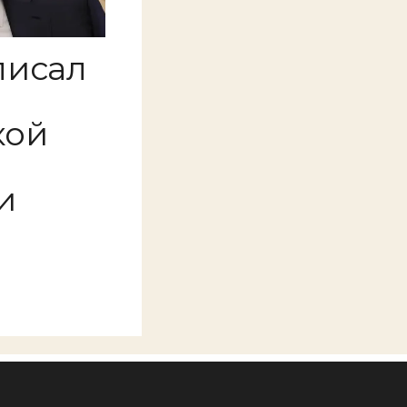
писал
кой
и