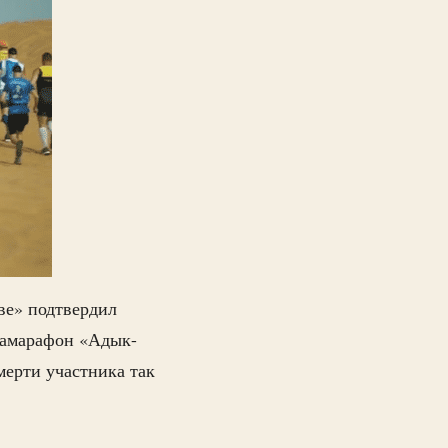
е» подтвердил
трамарафон «Адык-
мерти участника так