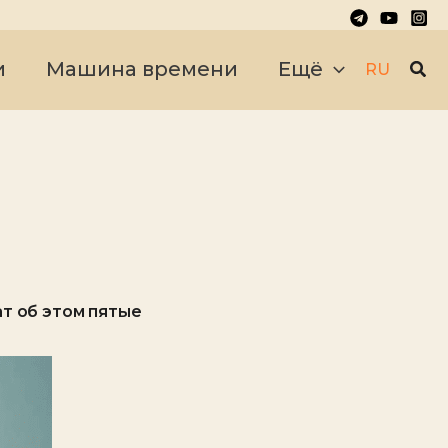
Пои
и
Машина времени
Ещё
RU
т об этом пятые