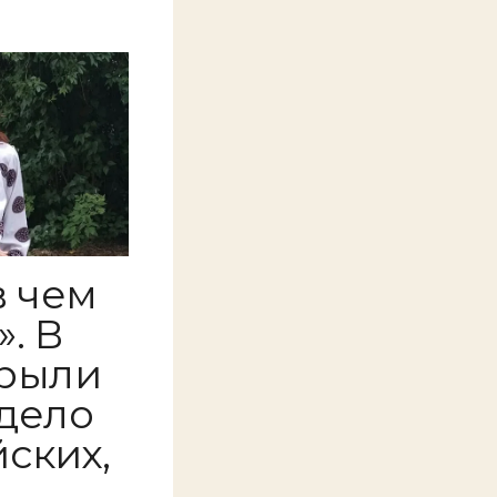
в чем
. В
крыли
дело
ских,