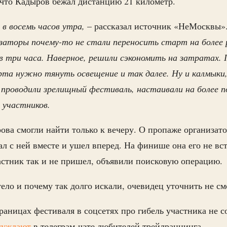
что Кадыров бежал дистанцию 21 километр.
 в восемь часов утра,
– рассказал источник «НеМосквы»
заторы почему-то не стали переносить старт на более 
в три часа. Наверное, решили сэкономить на затратах.
рта нужно тянуть освещение и так далее. Ну и калмыки
 проводили зрелищный фестиваль, настаивали на более 
 участников.
ова смогли найти только к вечеру. О пропаже организат
ал с ней вместе и ушел вперед. На финише она его не вст
астник так и не пришел, объявили поисковую операцию.
ело и почему так долго искали, очевидец уточнить не см
аницах фестиваля в соцсетях про гибель участника не с
суждают
в телеграм-чате любителей трейлраннинга.