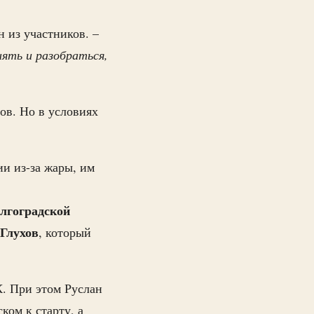
н из участников. –
ять и разобраться,
ов. Но в условиях
и из-за жары, им
лгоградской
 Глухов
, который
. При этом Руслан
ком к старту, а