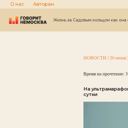
Перейти
О нас
Авторам
к
содержимому
Жизнь за Садовым кольцом как она 
НОВОСТИ
/
20 июня 
Время на прочтение:
3
На ультрамарафон
сутки