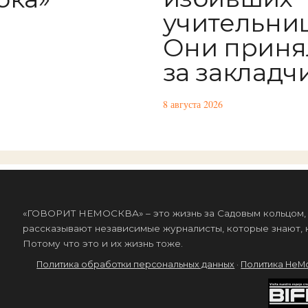
учительниц
Они приня
за закладч
8 августа 2026
«ГОВОРИТ НЕМОСКВА» – это жизнь за Садовым кольцом, к
рассказывают независимые журналисты, которые знают, к
Потому что это и их жизнь тоже.
Политика обработки персональных данных
·
Политика НеМ