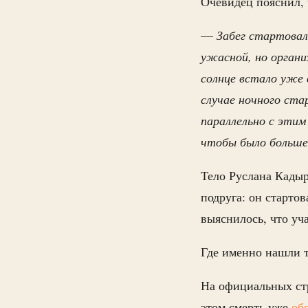
Очевидец пояснил, 
—
Забег стартовал
ужасной, но органи
солнце встало уже 
случае ночного ста
параллельно с этим
чтобы было больше
Тело Руслана Кадыр
подруга: он стартов
выяснилось, что уч
Где именно нашли т
На официальных стр
этом смерть уже
об