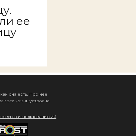
у.
ли ее
ицу
ак она есть. Про нее
ак эта жизнь устроена.
осквы по использованию ИИ