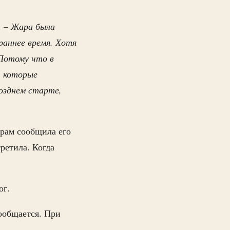
. –
Жара была
раннее время. Хотя
 Потому что в
, которые
позднем старте,
орам сообщила его
ретила. Когда
ог.
ообщается. При