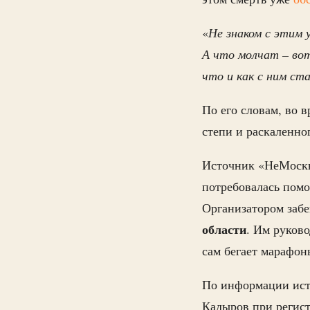
«
Не знаком с этим 
А что молчат – вот
что и как с ним ста
По его словам, во 
степи и раскаленног
Источник «НеМосквы
потребовалась пом
Организатором забе
области
. Им руков
сам бегает марафон
По информации исто
Кадыров при регист