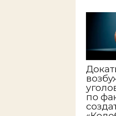
Докат
возбу
уголо
по фа
созда
«Коло