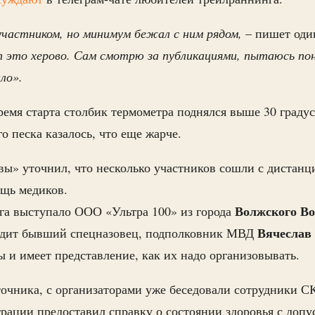
участником, но минимум бежал с ним рядом,
– пишет оди
 это херово. Сам смотрю за публикациями, пытаюсь пон
ло».
время старта столбик термометра поднялся выше 30 градус
о песка казалось, что еще жарче.
» уточнил, что несколько участников сошли с дистанци
ощь медиков.
Волжского Во
га выступало ООО «Ультра 100» из города
Вячеслав
одит бывший спецназовец, подполковник МВД
ы и имеет представление, как их надо организовывать.
чника, с организаторами уже беседовали сотрудники СК
рации предоставил справку о состоянии здоровья с допус