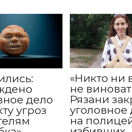
«Никто ни 
ились:
не виноват»
ждено
Рязани за
вное дело
уголовное 
кту угроз
на полицей
телям
избивших
бка»