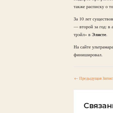
также расписку о то
За 10 лет существо
— второй за год: в
Элисте
трэйл» в
.
На сайте ультрама
финишировал.
←
Предыдущая Запис
Связан