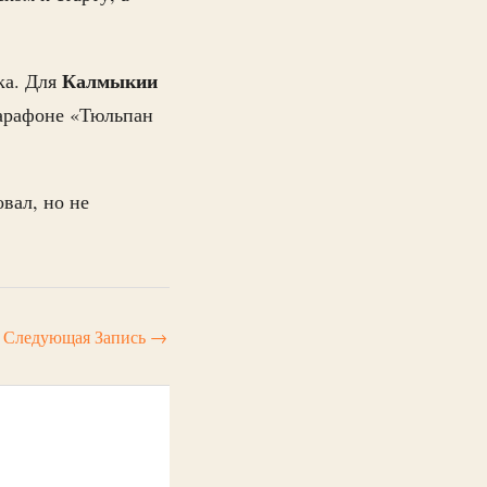
Калмыкии
ка. Для
марафоне «Тюльпан
вал, но не
Следующая Запись
→